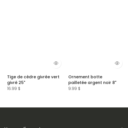
Tige de cèdre givrée vert
Ornement botte
givré 25"
pailletée argent noir 8"
16.99 $
9.99 $