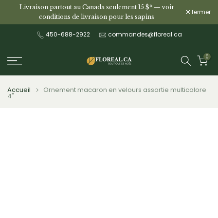
Livraison partout au Canada seulement 15 $* —
voir
Aller
fermer
conditions de livraison pour les sapins
au
contenu
450-688-2922
commandes@floreal.ca
0
Accueil
Ornement macaron en velours assortie multicolore
4"