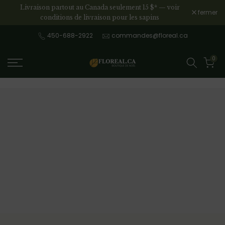
Livraison partout au Canada seulement 15 $* —
voir
Aller
fermer
conditions de livraison pour les sapins
au
contenu
450-688-2922
commandes@floreal.ca
0