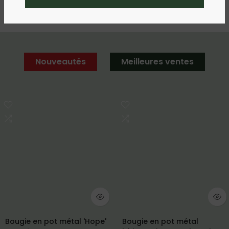
Nouveautés
Meilleures ventes
Bougie en pot métal 'Hope'
Bougie en pot métal