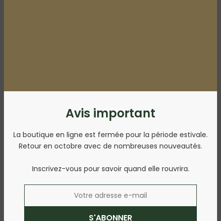
Avis important
La boutique en ligne est fermée pour la période estivale.
Retour en octobre avec de nombreuses nouveautés.
Décor de Marilou
Inscrivez-vous pour savoir quand elle rouvrira.
Marilou signe un décor où le sapin devient le cœur de
la maison.
S'ABONNER
Découvrir la collection