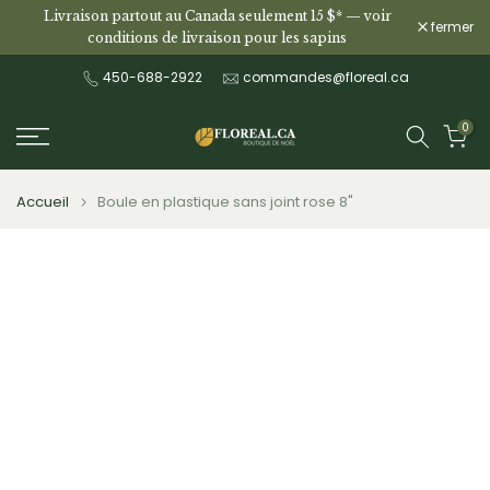
Livraison partout au Canada seulement 15 $* —
voir
Aller
fermer
conditions de livraison pour les sapins
au
contenu
450-688-2922
commandes@floreal.ca
0
Accueil
Boule en plastique sans joint rose 8"