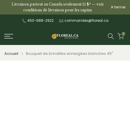
Livraison partout au Canada seulement 15 $* —
voir
Aller
fermer
conditions de livraison pour les sapins
au
contenu
450-688-2922
commandes@floreal.ca
0
Accueil
Bouquet de brindilles enneigées blanches 45"