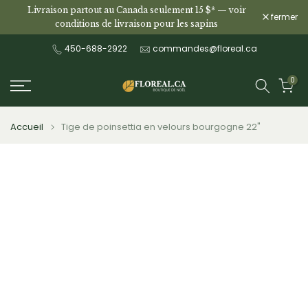
Livraison partout au Canada seulement 15 $* —
voir
Aller
fermer
conditions de livraison pour les sapins
au
contenu
450-688-2922
commandes@floreal.ca
0
Accueil
Tige de poinsettia en velours bourgogne 22"