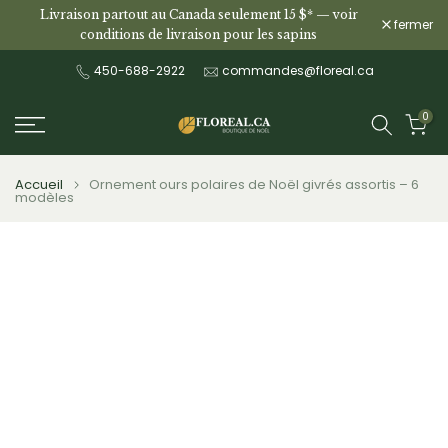
Livraison partout au Canada seulement 15 $* —
voir
Aller
fermer
conditions de livraison pour les sapins
au
contenu
450-688-2922
commandes@floreal.ca
0
Accueil
Ornement ours polaires de Noël givrés assortis – 6
modèles