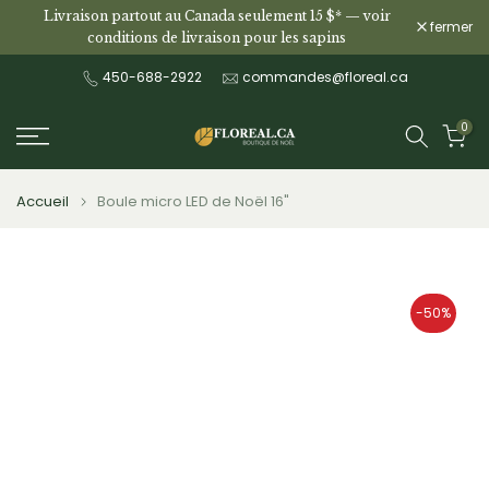
Livraison partout au Canada seulement 15 $* —
voir
Aller
fermer
conditions de livraison pour les sapins
au
contenu
450-688-2922
commandes@floreal.ca
0
Accueil
Boule micro LED de Noël 16"
-50%