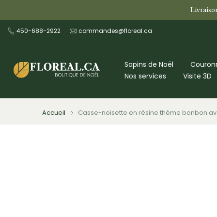
Aller
Livraiso
au
450-688-2922
commandes@floreal.ca
contenu
Sapins de Noël
Couronn
Nos services
Visite 3D
Accueil
Casse-noisette en résine thème bonbon av