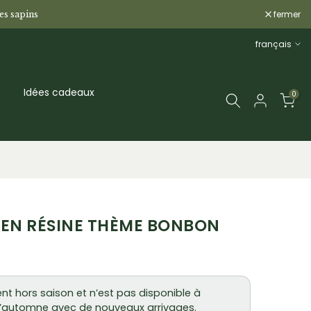
fermer
les sapins
français
Idées cadeaux
0
 EN RÉSINE THÈME BONBON
nt hors saison et n’est pas disponible à
 à l’automne avec de nouveaux arrivages.