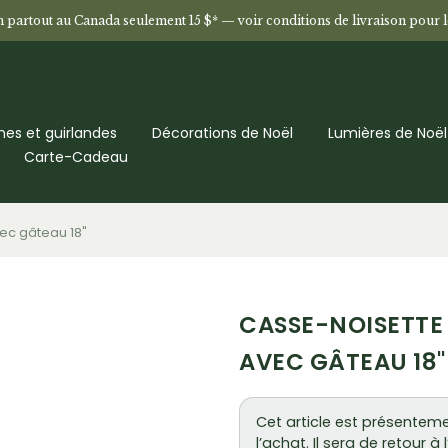
n partout au Canada seulement 15 $* —
voir conditions de livraison pour 
es et guirlandes
Décorations de Noël
Lumières de Noël
Carte-Cadeau
ec gâteau 18"
CASSE-NOISETTE
AVEC GÂTEAU 18"
Cet article est présenteme
l’achat. Il sera de retour