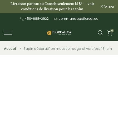
Livraison partout au Canada seulement 15 $* —
voir
Aller
fermer
conditions de livraison pour les sapins
au
contenu
450-688-2922
commandes@floreal.ca
0
Accueil
Sapin décoratif en mousse rouge et vert festif 31 cm