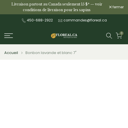
Livraison partout au Canada seulement 15 $* —
voir
Aller
fermer
conditions de livraison pour les sapins
au
contenu
450-688-2922
commandes@floreal.ca
0
Accueil
Bonbon lavande et blanc 7"