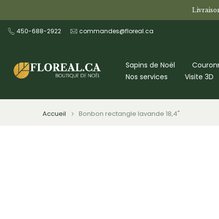
Aller
Livraiso
au
450-688-2922
commandes@floreal.ca
contenu
Sapins de Noël
Couronn
Nos services
Visite 3D
Accueil
Bonbon rectangle lavande 18,4"