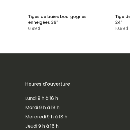
s
Tiges de baies bourgognes
Tige d
llettes
enneigées 36"
24"
6.99 $
10.99 $
Heures d'ouverture
Lundi 9 h à 18 h
Mardi 9 h à 18 h
Mercredi 9 h à 18 h
Jeudi 9 h à 18 h